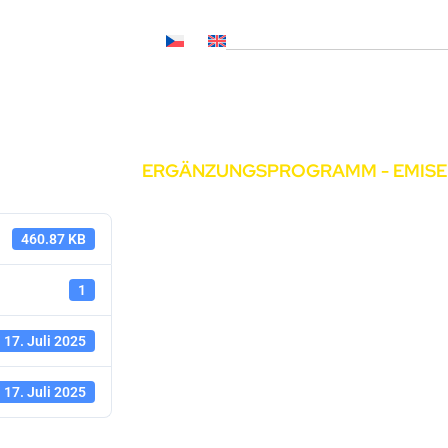
al (SOČ NL, CNP..)
r Kunden
Aktuelles
Medien
Karriere
Kontakt
ERGÄNZUNGSPROGRAMM - EMISE 
460.87 KB
1
17. Juli 2025
17. Juli 2025