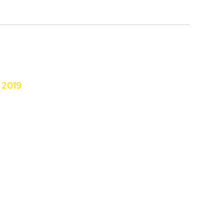
e
+420 226 066 066
2019