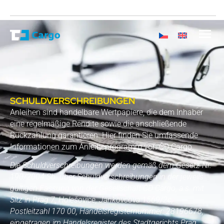
SCHULDVERSCHREIBUNGEN
Anleihen sind handelbare Wertpapiere, die dem Inhaber
eine regelmäßige Rendite sowie die anschließende
Rückzahlung garantieren. Hier finden Sie umfassende
Informationen zum Anleiheprogramm von ČD Cargo.
Die Schuldverschreibungen werden gemäß dem Gesetz Nr.
190/2004 Sb. über Schuldverschreibungen in der jeweils
gültigen Fassung von der Gesellschaft ČD Cargo, a.s. mit
Sitz in Prag 7, Holešovice, Jankovcova 1569/2c,
Postleitzahl 170 00, Handelsregisternummer: 28196678,
eingetragen im Handelsregister des Stadtgerichts Prag,