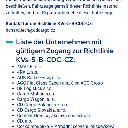
beschließen, Fahrzeuge gemäß dieser Richtlinie instand
zu halten, und für Reparaturbetriebe dieser Fahrzeuge.
Kontakt für die Richtlinie KVs-5-B-CDC-CZ:
richard.jech@cdcargo.cz
Liste der Unternehmen mit
gültigem Zugang zur Richtlinie
KVs-5-B-CDC-CZ:
4MADE a. s.
4RAIL, a.s.
ADK Rail service, s.r.o.
AGC Flat Glass Czech a.s., člen AGC Group
BF Logistics s.r.o.
Cargo Motion s.r.o.
Cargo Wagon, a. s.
CD Cargo Poland, s.z o.o.
CD Cargo Slovakia, s.r.o.
Cement Hranice, akciová společnost
ČD, a.s.
Česká republika – Armádní servisní, příspěvková