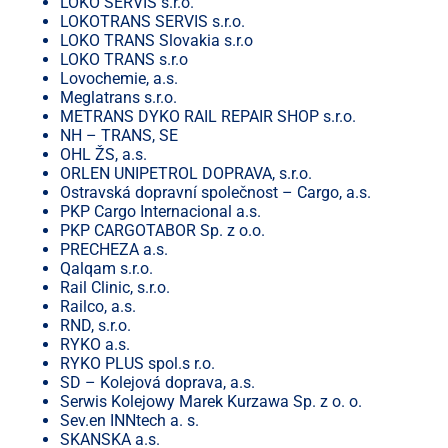
LOKO SERVIS s.r.o.
LOKOTRANS SERVIS s.r.o.
LOKO TRANS Slovakia s.r.o
LOKO TRANS s.r.o
Lovochemie, a.s.
Meglatrans s.r.o.
METRANS DYKO RAIL REPAIR SHOP s.r.o.
NH – TRANS, SE
OHL ŽS, a.s.
ORLEN UNIPETROL DOPRAVA, s.r.o.
Ostravská dopravní společnost – Cargo, a.s.
PKP Cargo Internacional a.s.
PKP CARGOTABOR Sp. z o.o.
PRECHEZA a.s.
Qalqam s.r.o.
Rail Clinic, s.r.o.
Railco, a.s.
RND, s.r.o.
RYKO a.s.
RYKO PLUS spol.s r.o.
SD – Kolejová doprava, a.s.
Serwis Kolejowy Marek Kurzawa Sp. z o. o.
Sev.en INNtech a. s.
SKANSKA a.s.