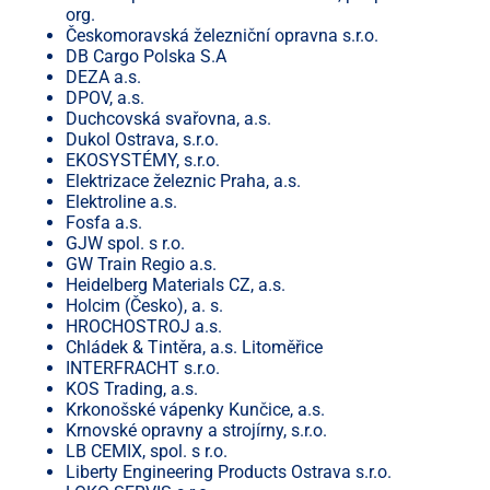
org.
Českomoravská železniční opravna s.r.o.
DB Cargo Polska S.A
DEZA a.s.
DPOV, a.s.
Duchcovská svařovna, a.s.
Dukol Ostrava, s.r.o.
EKOSYSTÉMY, s.r.o.
Elektrizace železnic Praha, a.s.
Elektroline a.s.
Fosfa a.s.
GJW spol. s r.o.
GW Train Regio a.s.
Heidelberg Materials CZ, a.s.
Holcim (Česko), a. s.
HROCHOSTROJ a.s.
Chládek & Tintěra, a.s. Litoměřice
INTERFRACHT s.r.o.
KOS Trading, a.s.
Krkonošské vápenky Kunčice, a.s.
Krnovské opravny a strojírny, s.r.o.
LB CEMIX, spol. s r.o.
Liberty Engineering Products Ostrava s.r.o.