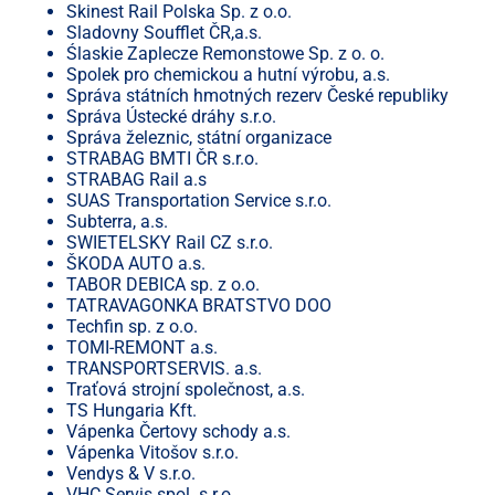
Skinest Rail Polska Sp. z o.o.
Sladovny Soufflet ČR,a.s.
Ślaskie Zaplecze Remonstowe Sp. z o. o.
Spolek pro chemickou a hutní výrobu, a.s.
Správa státních hmotných rezerv České republiky
Správa Ústecké dráhy s.r.o.
Správa železnic, státní organizace
STRABAG BMTI ČR s.r.o.
STRABAG Rail a.s
SUAS Transportation Service s.r.o.
Subterra, a.s.
SWIETELSKY Rail CZ s.r.o.
ŠKODA AUTO a.s.
TABOR DEBICA sp. z o.o.
TATRAVAGONKA BRATSTVO DOO
Techfin sp. z o.o.
TOMI-REMONT a.s.
TRANSPORTSERVIS. a.s.
Traťová strojní společnost, a.s.
TS Hungaria Kft.
Vápenka Čertovy schody a.s.
Vápenka Vitošov s.r.o.
Vendys & V s.r.o.
VHC Servis spol. s r.o.