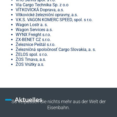
Via Cargo Technika Sp. z o.o
VÍTKOVICKÁ Doprava, a.s.
Vítkovické železniční opravny, a.s.
V.K.S. VAGON KOMERC SPEED, spol. s r.o.
Wagon Lostr a. s.
Wagon Services a.s.
WYNX Freight s.r.o.
ZX-BENET CZ s.r.o.
Železnice Peštál s.r.o.
Železničná spoločnosť Cargo Slovakia, a. s.
ŽELOS spol. s r.o.
ŽOS Trnava, a.s.
ŽOS Vrútky a.s.
Aktuelles
So verpassen Sie nichts mehr aus der Welt der
Eisenbahn.