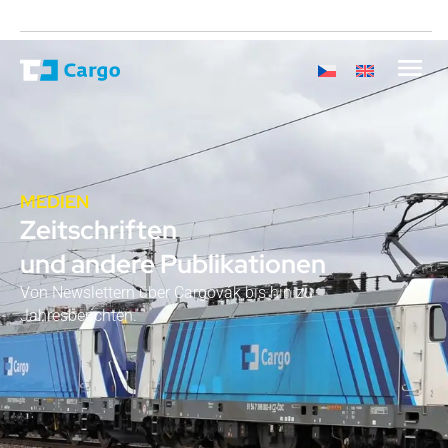
MEDIEN
Zeitschriften
und andere Publikationen
Von Newslettern über Cargovák bis hin zu
Jahresberichten.