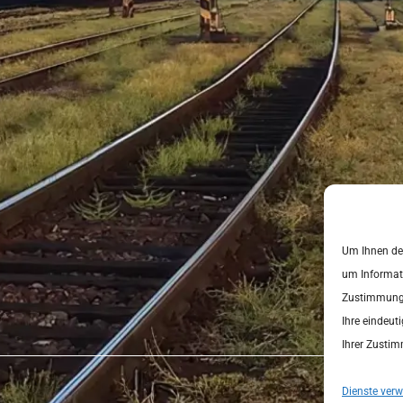
Um Ihnen den
um Informati
Zustimmung z
Ihre eindeut
Ihrer Zusti
Dienste verw