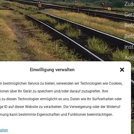
Zus
Ger
Bef
Bef
Ins
Aus
Fre
Einwilligung verwalten
 bestmöglichen Service zu bieten, verwenden wir Technologien wie Cookies,
onen über Ihr Gerät zu speichern und/oder darauf zuzugreifen. Ihre
u diesen Technologien ermöglicht es uns, Daten wie Ihr Surfverhalten oder
ige ID auf dieser Website zu verarbeiten. Die Verweigerung oder der Widerruf
mmung kann bestimmte Eigenschaften und Funktionen beeinträchtigen.
alten