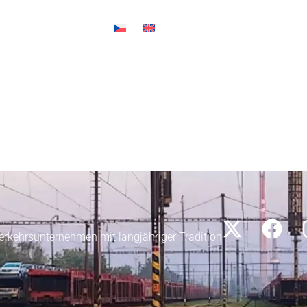
al (SOČ NL, CNP..)
r Kunden
Aktuelles
Medien
Karriere
Kontakt
erkehrsunternehmen mit langjähriger Tradition