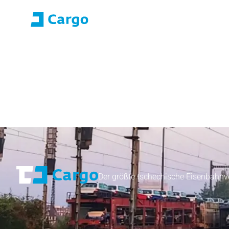
Anmeldung E-ROZA
Anwendungsport
Home
ČD Cargo
Unsere Dienstleistungen
Fü
Der größte tschechische Eisenbahnv