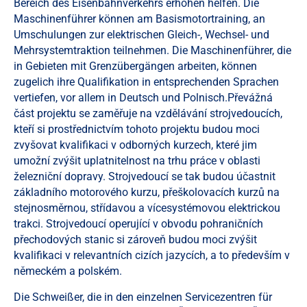
Bereich des Eisenbahnverkehrs erhöhen helfen. Die
Maschinenführer können am Basismotortraining, an
Umschulungen zur elektrischen Gleich-, Wechsel- und
Mehrsystemtraktion teilnehmen. Die Maschinenführer, die
in Gebieten mit Grenzübergängen arbeiten, können
zugelich ihre Qualifikation in entsprechenden Sprachen
vertiefen, vor allem in Deutsch und Polnisch.Převážná
část projektu se zaměřuje na vzdělávání strojvedoucích,
kteří si prostřednictvím tohoto projektu budou moci
zvyšovat kvalifikaci v odborných kurzech, které jim
umožní zvýšit uplatnitelnost na trhu práce v oblasti
železniční dopravy. Strojvedoucí se tak budou účastnit
základního motorového kurzu, přeškolovacích kurzů na
stejnosměrnou, střídavou a vícesystémovou elektrickou
trakci. Strojvedoucí operující v obvodu pohraničních
přechodových stanic si zároveň budou moci zvýšit
kvalifikaci v relevantních cizích jazycích, a to především v
německém a polském.
Die Schweißer, die in den einzelnen Servicezentren für