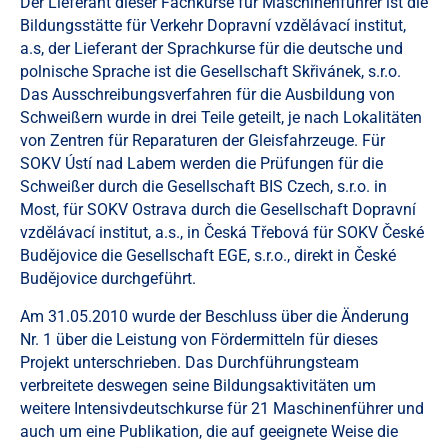
Der Lieferant dieser Fachkurse für Maschinenführer ist die
Bildungsstätte für Verkehr Dopravní vzdělávací institut,
a.s, der Lieferant der Sprachkurse für die deutsche und
polnische Sprache ist die Gesellschaft Skřivánek, s.r.o.
Das Ausschreibungsverfahren für die Ausbildung von
Schweißern wurde in drei Teile geteilt, je nach Lokalitäten
von Zentren für Reparaturen der Gleisfahrzeuge. Für
SOKV Ústí nad Labem werden die Prüfungen für die
Schweißer durch die Gesellschaft BIS Czech, s.r.o. in
Most, für SOKV Ostrava durch die Gesellschaft Dopravní
vzdělávací institut, a.s., in Česká Třebová für SOKV České
Budějovice die Gesellschaft EGE, s.r.o., direkt in České
Budějovice durchgeführt.
Am 31.05.2010 wurde der Beschluss über die Änderung
Nr. 1 über die Leistung von Fördermitteln für dieses
Projekt unterschrieben. Das Durchführungsteam
verbreitete deswegen seine Bildungsaktivitäten um
weitere Intensivdeutschkurse für 21 Maschinenführer und
auch um eine Publikation, die auf geeignete Weise die