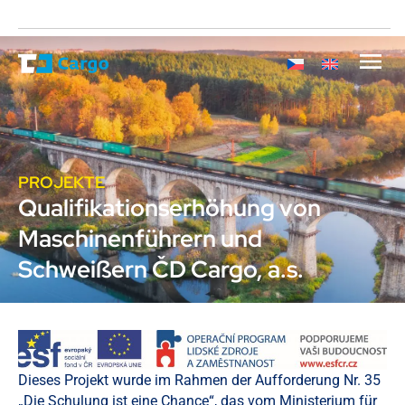
PROJEKTE
Qualifikationserhöhung von
Maschinenführern und
Schweißern ČD Cargo, a.s.
Dieses Projekt wurde im Rahmen der Aufforderung Nr. 35
„Die Schulung ist eine Chance“, das vom Ministerium für