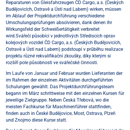
Reparaturen von Gleisfahrzeugen ČD Cargo, a.s. (Českých
Budějovicích, Ostravě a Ústí nad Labem) wirken, müssen
im Ablauf der Projektdurchführung verschiedene
Umschulungsprüfungen absolvieren, dank denen ihr
Wirkungsfeld der Schweißertätigkeit verbreitet
wird.Svářeči působící v jednotlivých Střediscích oprav
kolejových vozidel ČD Cargo, a.s. (Českých Budějovicích,
Ostravě a Ústí nad Labem) podstoupí v průběhu realizace
projektu různé rekvalifikační zkoušky, díky kterým si
rozšíří pole působnosti ve svářečské činnosti.
Im Laufe von Januar und Februar wurden Lieferanten der
im Rahmen der einzelnen Aktivitäten durchgeführten
Schulungen gewählt. Das Projektdurchführungsteam
begann im März schrittweise mit den einzelnen Kursen für
jeweilige Zielgruppe. Neben Česká Třebová, wo die
meisten Fachkurse für Maschinenführer stattfinden,
finden auch in České Budějovice, Most, Ostrava, Plzeň
und Znojmo diese Kurse statt.