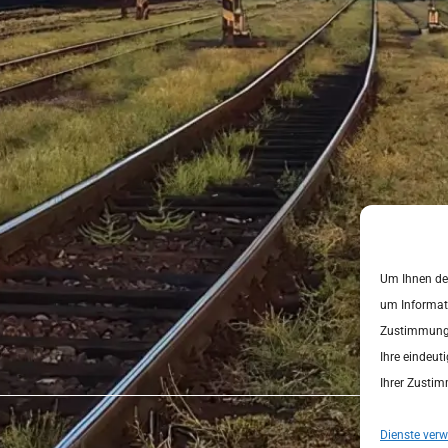
Um Ihnen den
um Informati
Zustimmung z
Ihre eindeut
Ihrer Zusti
Dienste verw