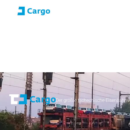
Anmeldung E-ROZA
Anwendungsport
Home
ČD Cargo
Unsere Dienstleistungen
Fü
Der größte tschechische Eisenbahnv