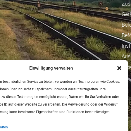
Zus
Ger
Bef
Bef
Ins
Aus
Fre
Einwilligung verwalten
 bestmöglichen Service zu bieten, verwenden wir Technologien wie Cookies,
onen über Ihr Gerät zu speichern und/oder darauf zuzugreifen. Ihre
u diesen Technologien ermöglicht es uns, Daten wie Ihr Surfverhalten oder
ige ID auf dieser Website zu verarbeiten. Die Verweigerung oder der Widerruf
mmung kann bestimmte Eigenschaften und Funktionen beeinträchtigen.
alten