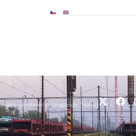
al (SOČ NL, CNP..)
r Kunden
Aktuelles
Medien
Karriere
Kontakt
erkehrsunternehmen mit langjähriger Tradition