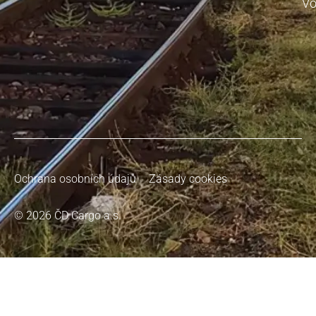
Vo
Ochrana osobních údajů
Zásady cookies
© 2026 ČD Cargo a.s.