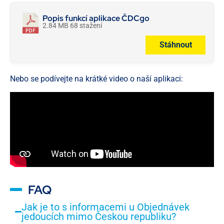
Popis funkcí aplikace ČDCgo
2.84 MB
68 stažení
Stáhnout
Nebo se podívejte na krátké video o naší aplikaci:
FAQ
Jak je to s informacemi u Objednávek
jedoucích mimo Českou republiku?