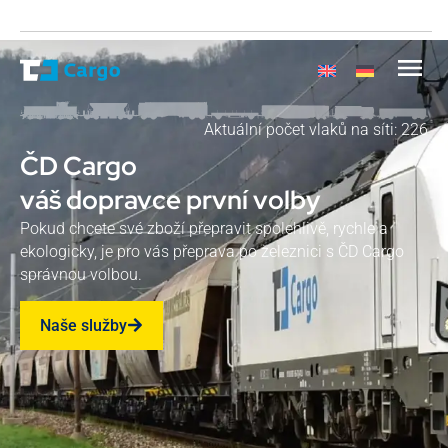
Aktuální počet vlaků na síti: 226
ČD Cargo
váš dopravce první volby
Pokud chcete své zboží přepravit spolehlivě, rychle a
ekologicky, je pro vás přeprava po železnici s ČD Cargo
správnou volbou.
Naše služby