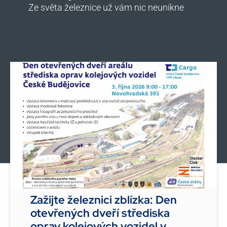
Ze světa železnice už vám nic neunikne
Zažijte železnici zblízka: Den
otevřených dveří střediska
oprav kolejových vozidel v