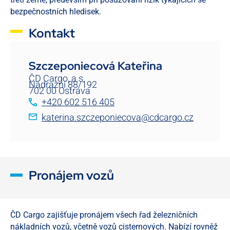
bezpečnostních hledisek.
Kontakt
Szczeponiecová Kateřina
ČD Cargo, a.s.
Nádražní 88/192
702 00 Ostrava
+420 602 516 405
katerina.szczeponiecova@cdcargo.cz
Pronájem vozů
ČD Cargo zajišťuje pronájem všech řad železničních
nákladních vozů, včetně vozů cisternových. Nabízí rovněž