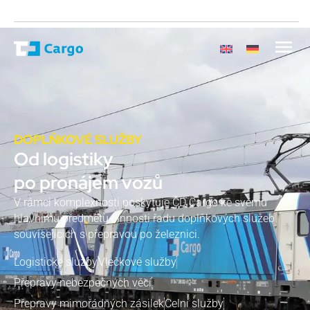
DOPLŇKOVÉ SLUŽBY
Od logistiky
po pronájem vozů
V rámci komplexnosti poskytuje ČD Cargo ke svému
hlavnímu předmětu činnosti řadu doplňkových služeb
souvisejících s přepravou po železnici.
Logistické služby
Vlečkové služby
Přepravy nebezpečných věcí
Přepravy mimořádných zásilek
Celní služby