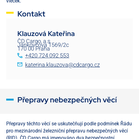
vleček.
Kontakt
Klauzová Kateřina
ČD Cargo, a.s.
Jankovcova 1569/2c
170 00 Praha
+420 724 092 553
katerina.klauzova@cdcargo.cz
Přepravy nebezpečných věcí
Přepravy těchto věcí se uskutečňují podle podmínek Řádu
pro mezinárodní železniční přepravu nebezpečných věcí
(RID). ČD Cargo má jmenováno dva bezpečnostní