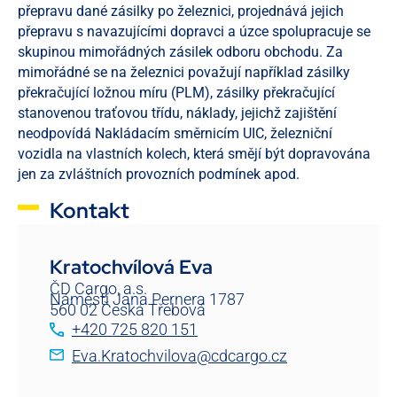
přepravu dané zásilky po železnici, projednává jejich
přepravu s navazujícími dopravci a úzce spolupracuje se
skupinou mimořádných zásilek odboru obchodu. Za
mimořádné se na železnici považují například zásilky
překračující ložnou míru (PLM), zásilky překračující
stanovenou traťovou třídu, náklady, jejichž zajištění
neodpovídá Nakládacím směrnicím UIC, železniční
vozidla na vlastních kolech, která smějí být dopravována
jen za zvláštních provozních podmínek apod.
Kontakt
Kratochvílová Eva
ČD Cargo, a.s.
Náměstí Jana Pernera 1787
560 02 Česká Třebová
+420 725 820 151
Eva.Kratochvilova@cdcargo.cz