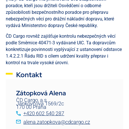
poradce, kteří jsou držiteli Osvědčení o odborné
způsobilosti bezpečnostního poradce pro přepravu
nebezpečných věcí pro drážní nákladní dopravu, které
vydává Ministerstvo dopravy České republiky.
ČD Cargo rovněž zajišťuje kontrolu nebezpečných věcí
podle Směrnice 40471-3 vydávané UIC. Ta dopravcům
konkretizuje povinnosti vyplývající z ustanovení odstavce
1.4.2.2.1 Řádu RID s cílem udržení kvality přeprav i
kontrol na trvale vysoké úrovni.
Kontakt
Zátopková Alena
ČD Cargo, a.s.
Jankovcova 1569/2c
170 00 Praha
+420 602 540 287
alena.zatopkova@cdcargo.cz