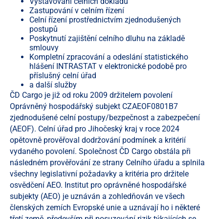
Vystavování celních dokladů
Zastupování v celním řízení
Celní řízení prostřednictvím zjednodušených
postupů
Poskytnutí zajištění celního dluhu na základě
smlouvy
Kompletní zpracování a odeslání statistického
hlášení INTRASTAT v elektronické podobě pro
příslušný celní úřad
a další služby
ČD Cargo je již od roku 2009 držitelem povolení
Oprávněný hospodářský subjekt CZAEOF0801B7
zjednodušené celní postupy/bezpečnost a zabezpečení
(AEOF). Celní úřad pro Jihočeský kraj v roce 2024
opětovně prověřoval dodržování podmínek a kritérií
vydaného povolení. Společnost ČD Cargo obstála při
následném prověřování ze strany Celního úřadu a splnila
všechny legislativní požadavky a kritéria pro držitele
osvědčení AEO. Institut pro oprávněné hospodářské
subjekty (AEO) je uznáván a zohledňován ve všech
členských zemích Evropské unie a uznávají ho i některé
třetí země, především při posuzování rizik týkajících se