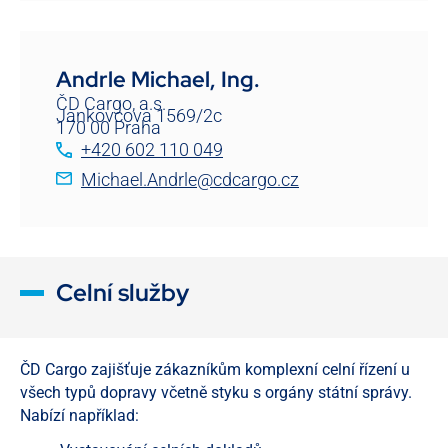
Andrle Michael, Ing.
ČD Cargo, a.s.
Jankovcova 1569/2c
170 00 Praha
+420 602 110 049
Michael.Andrle@cdcargo.cz
Celní služby
ČD Cargo zajišťuje zákazníkům komplexní celní řízení u
všech typů dopravy včetně styku s orgány státní správy.
Nabízí například: