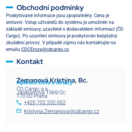
Obchodní podmínky
Poskytované informace jsou zpoplatněny. Cena je
smluvní. Vstup uživatelů do systému je umožněn na
základě smlouvy, uzavřené s dodavatelem informací (ČD
Cargo). Po uzavření smlouvy je poskytován bezplatný
zkušební provoz. V případě zájmu nás kontaktujte na
emailu
CDCEroza@cdcargo.cz
.
Kontakt
Zemanová Kristýna, Bc.
Aplikace Data a dotazy
ČD Cargo, a.s.
Jankovcova 1569/2c
170 00 Praha
+420 702 202 052
Kristyna.Zemanova@cdcargo.cz