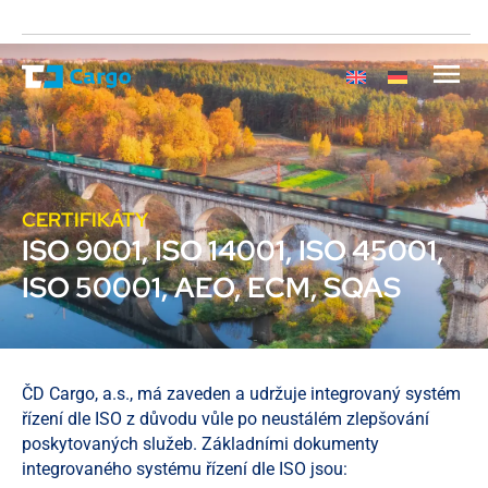
CERTIFIKÁTY
ISO 9001, ISO 14001, ISO 45001,
ISO 50001, AEO, ECM, SQAS
ČD Cargo, a.s., má zaveden a udržuje integrovaný systém
řízení dle ISO z důvodu vůle po neustálém zlepšování
poskytovaných služeb. Základními dokumenty
integrovaného systému řízení dle ISO jsou: