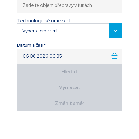
Technologické omezení
Vyberte omezení...
Datum a čas *
Hledat
Vymazat
Změnit směr