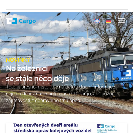
NOVINKY
Na železnici
se stále něco děje
Toto je přesně místo, kde najdete aktuální informace
nejen o dění v naší společnosti ČD Cargo, ale i různé
zajímavosti z dopravního trhu apod.