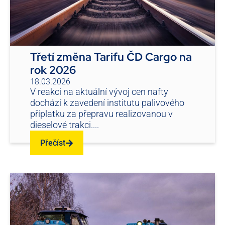
Třetí změna Tarifu ČD Cargo na
rok 2026
18.03.2026
V reakci na aktuální vývoj cen nafty
dochází k zavedení institutu palivového
příplatku za přepravu realizovanou v
dieselové trakci....
Přečíst