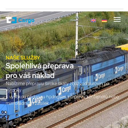
NAŠE SLUŽBY
Spolehlivá přeprava
pro váš náklad
Nabízíme přepravu široké škály zboží od surovin po
výrobky
s vysokou přidanou hodnotou, přepravu kontejnerů nebo
mimořádných zásilek.