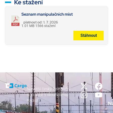
Ke stažení
Seznam manipulačních míst
platnost od: 1. 7. 2026
1.01 MB
1566 stažení
Stáhnout
Největší český železniční
dopravce s dlouholetou
tradicí
N