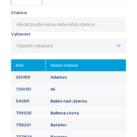
Stanice
:
Vybavení
:
Kód
Název stanice
330159
Adamov
730051
Aš
543611
Bakov nad Jizerou
755025
Balkova Lhota
758201
Batelov
737924
Bavorov