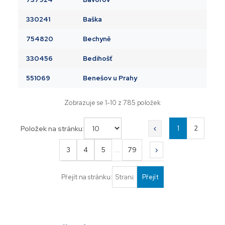
330241
Baška
754820
Bechyně
330456
Bedihošť
551069
Benešov u Prahy
Zobrazuje se
1
-
10
z
785
položek
Položek na stránku:
‹
1
2
...
3
4
5
79
›
Přejít na stránku:
Přejít