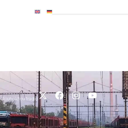
OČ NL, CNP..)
Novinky
Média
Kariéra
Kontakty
 dlouholetou tradicí