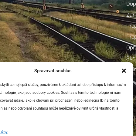
Dop
Zaří
Pře
Přep
Opr
Škol
Voln
Spravovat souhlas
ytli co nejlepší služby, používáme k ukládání a/nebo přístupu k informacím
technologie jako jsou soubory cookies. Souhlas s těmito technologiemi nám
ovávat údaje, jako je chování při procházení nebo jedinečná ID na tomto
las nebo odvolání souhlasu může nepříznivě ovlivnit určité vlastnosti a
lužby