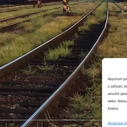
Abychom posk
o zařízení, 
umožní zprac
webu. Nesouh
funkce.
Spravovat s