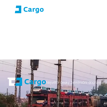
Přihlášení E-roza
Portál aplikací (S
Domů
ČD Cargo
Naše služby
Pro zákazníky
Největší český železniční dopravce s