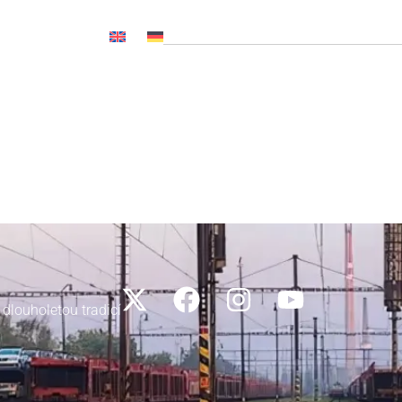
OČ NL, CNP..)
Novinky
Média
Kariéra
Kontakty
 dlouholetou tradicí