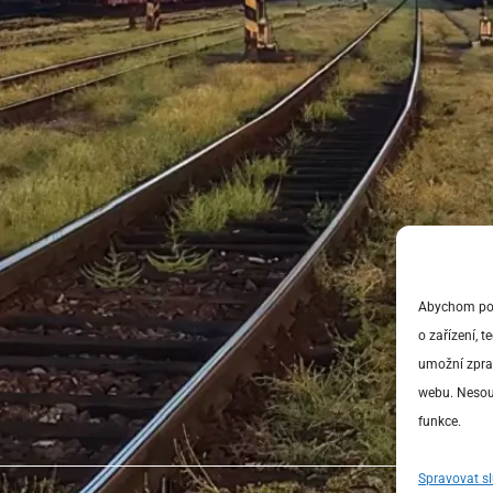
Abychom posk
o zařízení, 
umožní zprac
webu. Nesouh
funkce.
Spravovat s