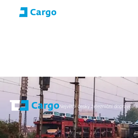
Přihlášení E-roza
Portál aplikací (S
Domů
ČD Cargo
Naše služby
Pro zákazníky
Největší český železniční dopravce s