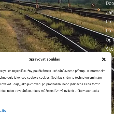
Dop
Zaří
Pře
Přep
Opr
Škol
Voln
Spravovat souhlas
ytli co nejlepší služby, používáme k ukládání a/nebo přístupu k informacím
technologie jako jsou soubory cookies. Souhlas s těmito technologiemi nám
ovávat údaje, jako je chování při procházení nebo jedinečná ID na tomto
las nebo odvolání souhlasu může nepříznivě ovlivnit určité vlastnosti a
lužby