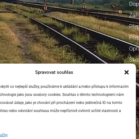
Dop
Zaří
Pře
Přep
Opr
Škol
Voln
Spravovat souhlas
ytli co nejlepší služby, používáme k ukládání a/nebo přístupu k informacím
technologie jako jsou soubory cookies. Souhlas s těmito technologiemi nám
ovávat údaje, jako je chování při procházení nebo jedinečná ID na tomto
las nebo odvolání souhlasu může nepříznivě ovlivnit určité vlastnosti a
lužby