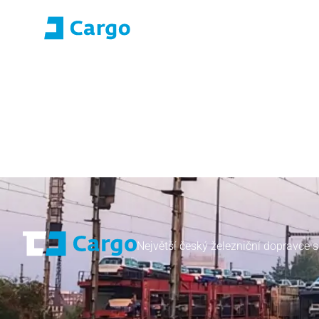
Přihlášení E-roza
Portál aplikací (S
Domů
ČD Cargo
Naše služby
Pro zákazníky
Největší český železniční dopravce s