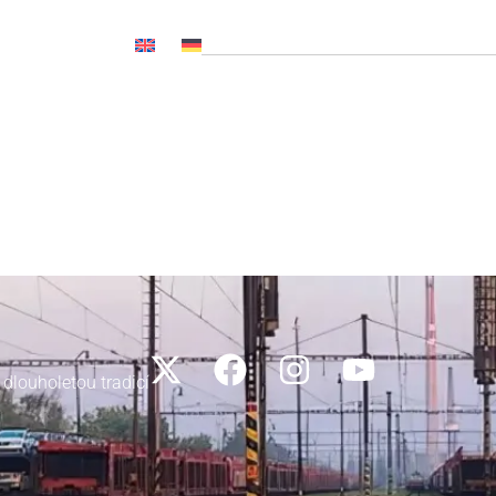
OČ NL, CNP..)
Novinky
Média
Kariéra
Kontakty
 dlouholetou tradicí