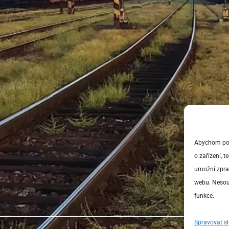
Abychom posk
o zařízení, 
umožní zprac
webu. Nesouh
funkce.
Spravovat s