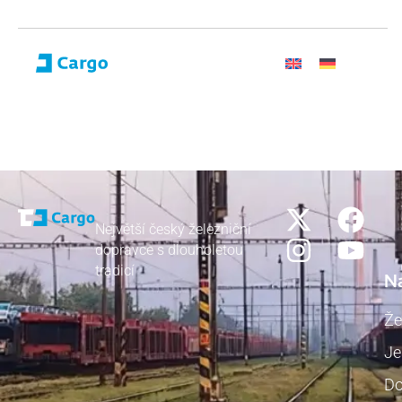
Největší český železniční
dopravce s dlouholetou
tradicí
N
Že
Je
Do