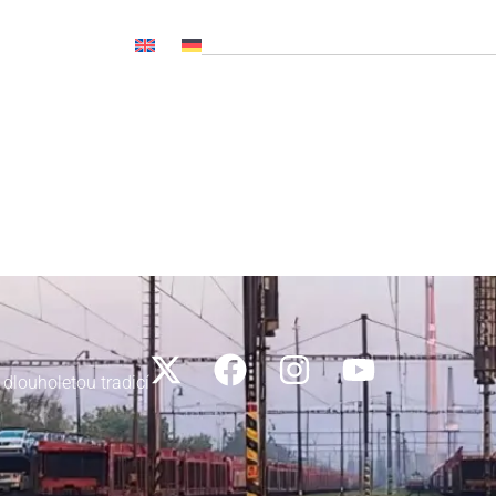
OČ NL, CNP..)
Novinky
Média
Kariéra
Kontakty
 dlouholetou tradicí