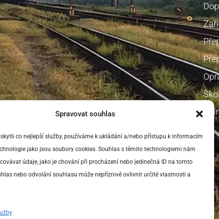
Dop
Zaří
Pře
Přep
Opr
Škol
Voln
Spravovat souhlas
ytli co nejlepší služby, používáme k ukládání a/nebo přístupu k informacím
technologie jako jsou soubory cookies. Souhlas s těmito technologiemi nám
ovávat údaje, jako je chování při procházení nebo jedinečná ID na tomto
las nebo odvolání souhlasu může nepříznivě ovlivnit určité vlastnosti a
lužby