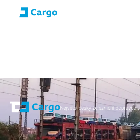
Přihlášení E-roza
Portál aplikací (S
Domů
ČD Cargo
Naše služby
Pro zákazníky
Největší český železniční dopravce s