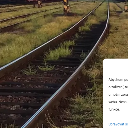
Abychom posk
o zařízení, 
umožní zprac
webu. Nesouh
funkce.
Spravovat s