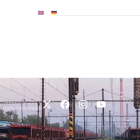
OČ NL, CNP..)
Novinky
Média
Kariéra
Kontakty
 dlouholetou tradicí