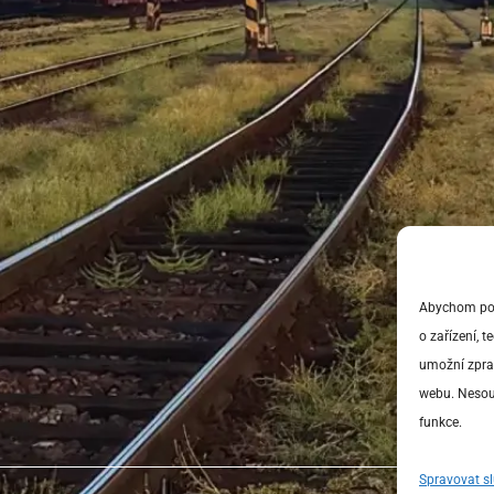
Abychom posk
o zařízení, 
umožní zprac
webu. Nesouh
funkce.
Spravovat s