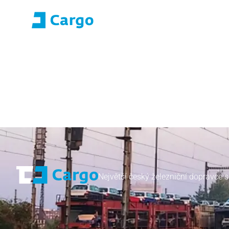
Přihlášení E-roza
Portál aplikací (S
Domů
ČD Cargo
Naše služby
Pro zákazníky
Největší český železniční dopravce s