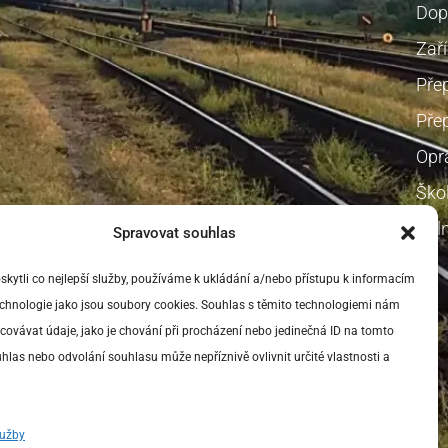
Dop
Zaří
Pře
Přep
Opr
Škol
Voln
Spravovat souhlas
ytli co nejlepší služby, používáme k ukládání a/nebo přístupu k informacím
technologie jako jsou soubory cookies. Souhlas s těmito technologiemi nám
ovávat údaje, jako je chování při procházení nebo jedinečná ID na tomto
las nebo odvolání souhlasu může nepříznivě ovlivnit určité vlastnosti a
lužby