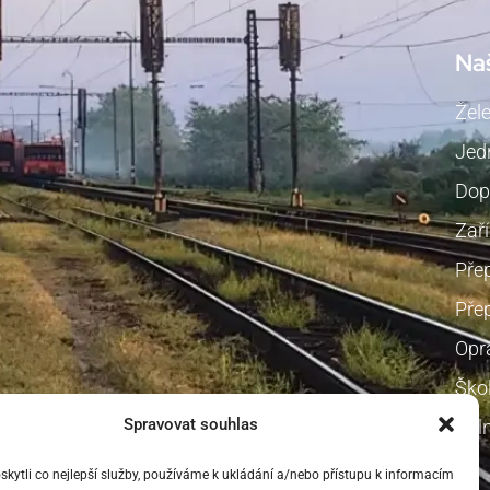
Na
Žel
Jedn
Dop
Zaří
Pře
Přep
Opr
Škol
Spravovat souhlas
Voln
ytli co nejlepší služby, používáme k ukládání a/nebo přístupu k informacím