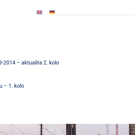
OČ NL, CNP..)
Novinky
Média
Kariéra
Kontakty
2014 – aktualita 2. kolo
u – 1. kolo