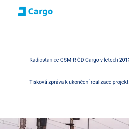
Přihlášení E-roza
Portál aplikací (S
Domů
ČD Cargo
Naše služby
Pro zákazníky
Radiostanice GSM-R ČD Cargo v letech 2013-
Tisková zpráva k ukončení realizace projekt