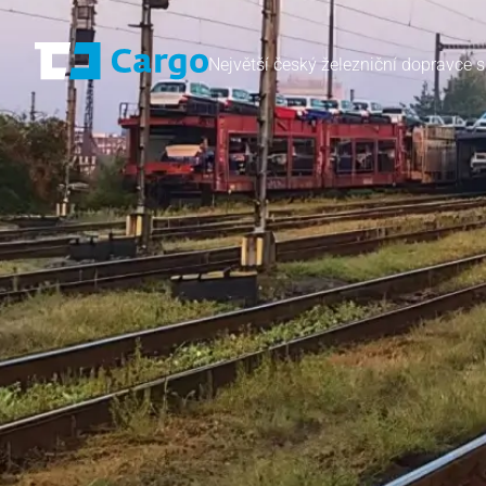
Největší český železniční dopravce s