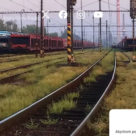
 dlouholetou tradicí
Abychom posk