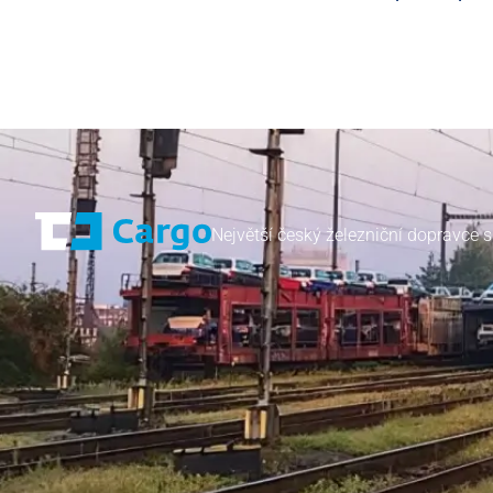
Největší český železniční dopravce s