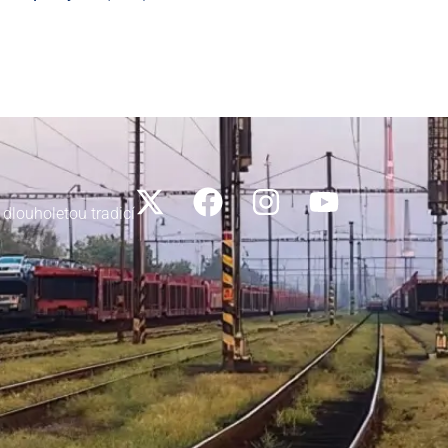
 dlouholetou tradicí