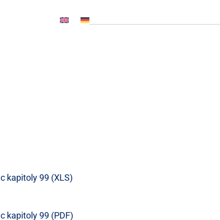
OČ NL, CNP..)
Novinky
Média
Kariéra
Kontakty
c kapitoly 99 (XLS)
c kapitoly 99 (PDF)