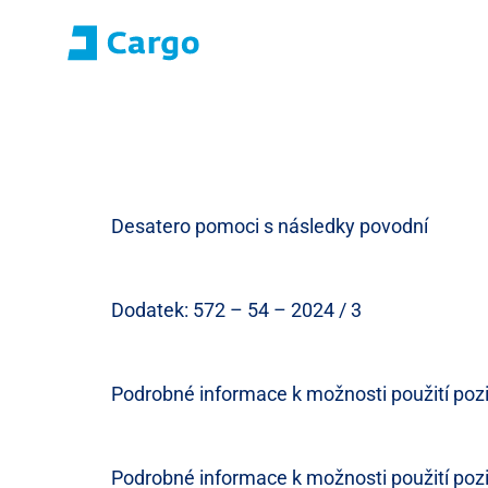
Přihlášení E-roza
Portál aplikací (S
Domů
ČD Cargo
Naše služby
Pro zákazníky
Desatero pomoci s následky povodní
Dodatek: 572 – 54 – 2024 / 3
Podrobné informace k možnosti použití pozi
Podrobné informace k možnosti použití pozi