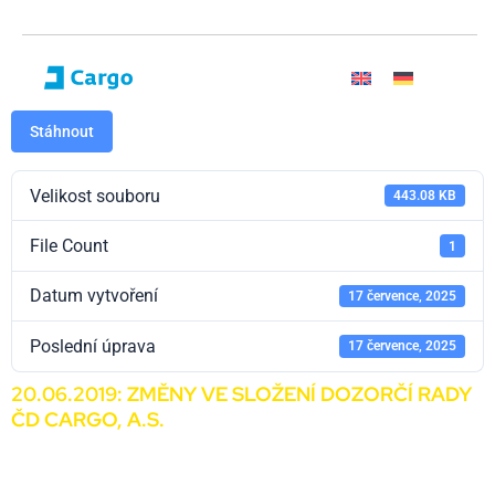
Stáhnout
Velikost souboru
443.08 KB
File Count
1
Datum vytvoření
17 července, 2025
Poslední úprava
17 července, 2025
20.06.2019: ZMĚNY VE SLOŽENÍ DOZORČÍ RADY
ČD CARGO, A.S.