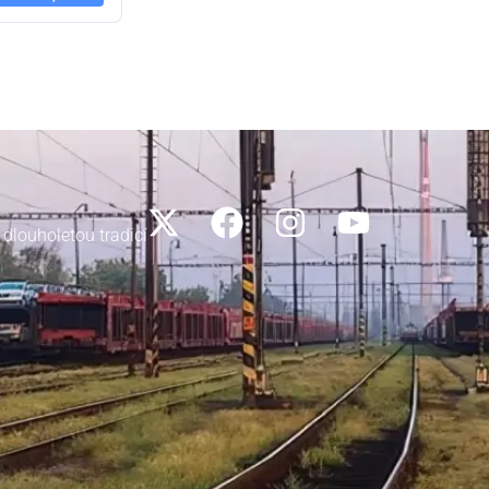
 dlouholetou tradicí