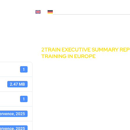
OČ NL, CNP..)
Novinky
Média
Kariéra
Kontakty
2TRAIN EXECUTIVE SUMMARY RE
TRAINING IN EUROPE
1
2.47 MB
1
ervence, 2025
ervence, 2025