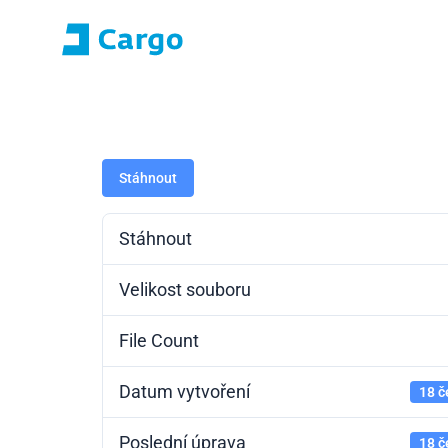
Přihlášení E-roza
Portál aplikací (S
Domů
ČD Cargo
Naše služby
Pro zákazníky
Stáhnout
Stáhnout
Velikost souboru
File Count
Datum vytvoření
18 č
Poslední úprava
18 č