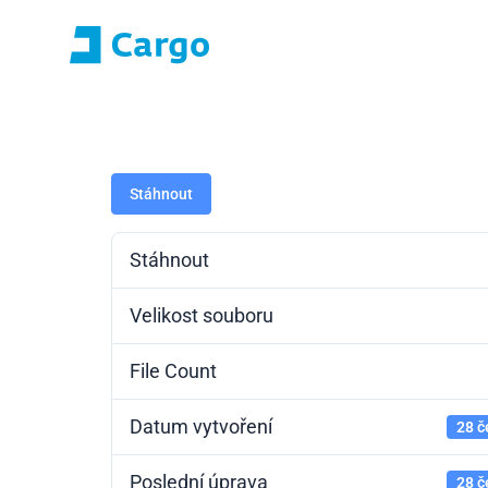
Přihlášení E-roza
Portál apli
Domů
ČD Cargo
Naše služby
Pro zákazníky
Stáhnout
Stáhnout
Velikost souboru
File Count
Datum vytvoření
28 č
Poslední úprava
28 č