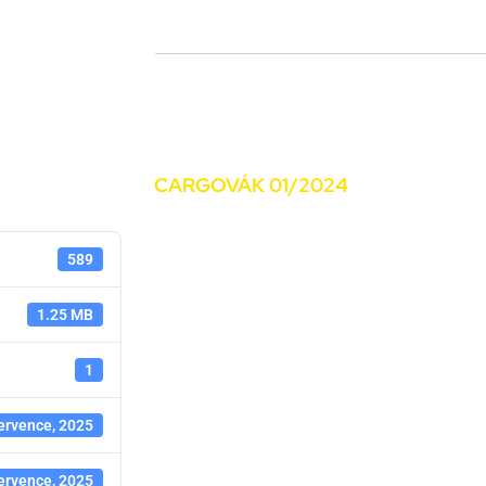
kací (SOČ NL, CNP..)
Novinky
Média
Kariéra
Kontakty
CARGOVÁK 01/2024
589
1.25 MB
1
ervence, 2025
ervence, 2025