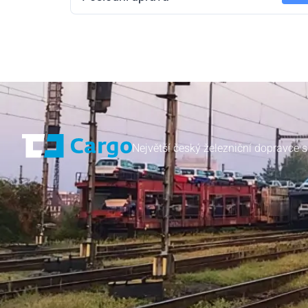
Největší český železniční dopravce s