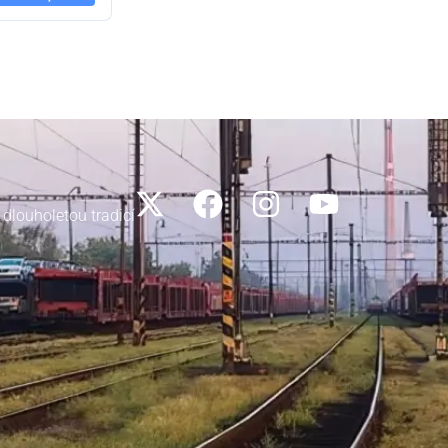
 dlouholetou tradicí