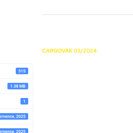
kací (SOČ NL, CNP..)
Novinky
Média
Kariéra
Kontakty
CARGOVÁK 03/2024
515
1.38 MB
1
ervence, 2025
ervence, 2025