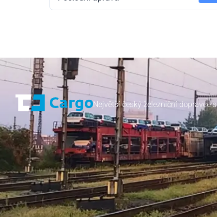
Největší český železniční dopravce s