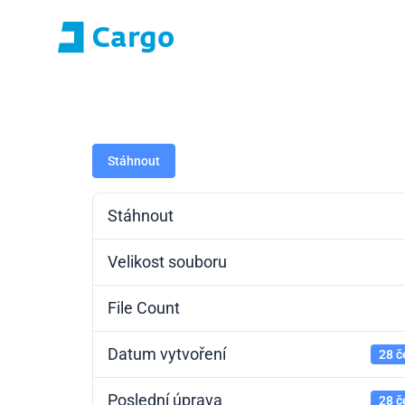
Přihlášení E-roza
Portál apli
Domů
ČD Cargo
Naše služby
Pro zákazníky
Stáhnout
Stáhnout
Velikost souboru
File Count
Datum vytvoření
28 č
Poslední úprava
28 č