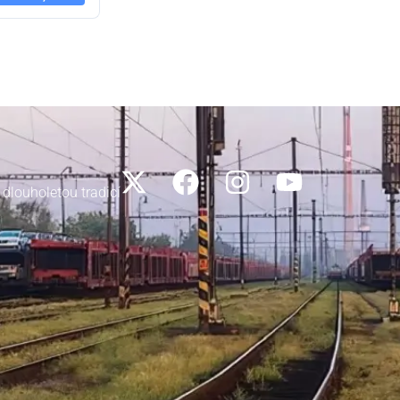
 dlouholetou tradicí