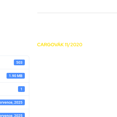
kací (SOČ NL, CNP..)
Novinky
Média
Kariéra
Kontakty
CARGOVÁK 11/2020
503
1.90 MB
1
ervence, 2025
ervence, 2025