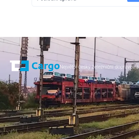
Největší český železniční dopravce s