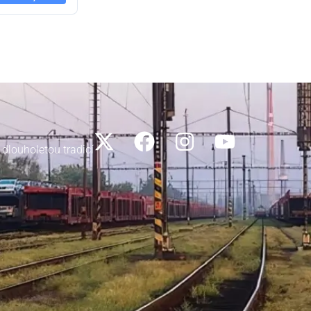
 dlouholetou tradicí