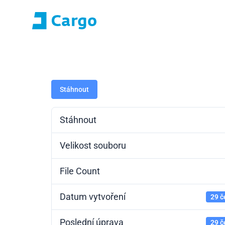
Přihlášení E-roza
Portál apli
Domů
ČD Cargo
Naše služby
Pro zákazníky
Stáhnout
Stáhnout
Velikost souboru
File Count
Datum vytvoření
29 č
Poslední úprava
29 č