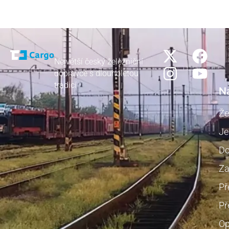
Největší český železniční
dopravce s dlouholetou
tradicí
N
Že
Je
Do
Za
Př
Př
Op