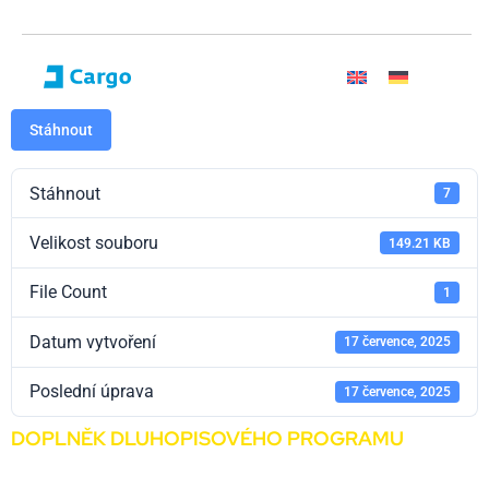
Stáhnout
Stáhnout
7
Velikost souboru
149.21 KB
File Count
1
Datum vytvoření
17 července, 2025
Poslední úprava
17 července, 2025
DOPLNĚK DLUHOPISOVÉHO PROGRAMU