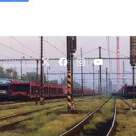
 dlouholetou tradicí