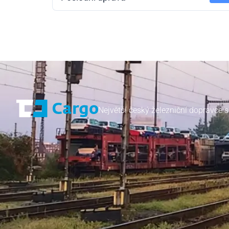
Největší český železniční dopravce s