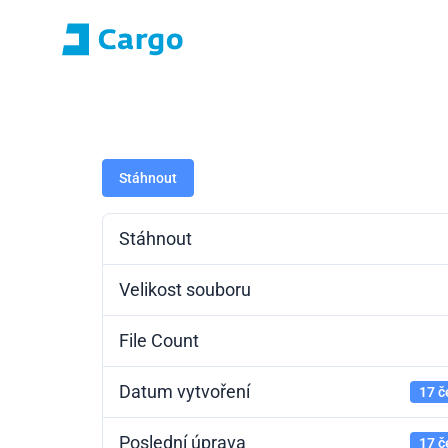
Přihlášení E-roza
Portál aplikací (S
Domů
ČD Cargo
Naše služby
Pro zákazníky
Stáhnout
Stáhnout
Velikost souboru
File Count
Datum vytvoření
17 č
Poslední úprava
17 č