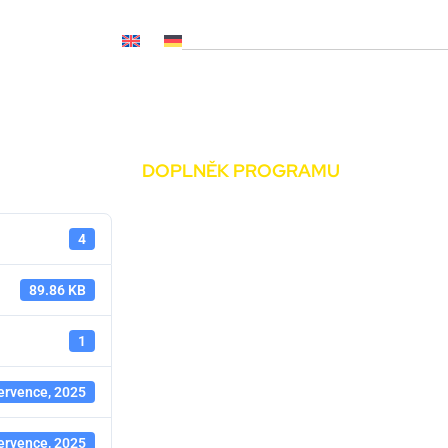
OČ NL, CNP..)
Novinky
Média
Kariéra
Kontakty
DOPLNĚK PROGRAMU
4
89.86 KB
1
ervence, 2025
ervence, 2025