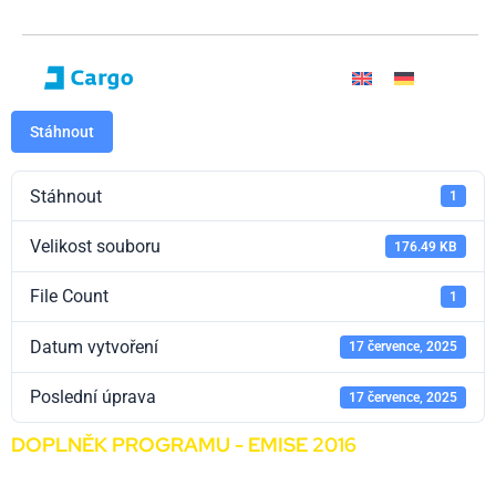
Stáhnout
Stáhnout
1
Velikost souboru
176.49 KB
File Count
1
Datum vytvoření
17 července, 2025
Poslední úprava
17 července, 2025
DOPLNĚK PROGRAMU - EMISE 2016