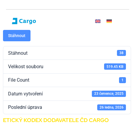
Stáhnout
Stáhnout
38
Velikost souboru
519.45 KB
File Count
1
Datum vytvoření
23 července, 2025
Poslední úprava
26 ledna, 2026
ETICKÝ KODEX DODAVATELE ČD CARGO