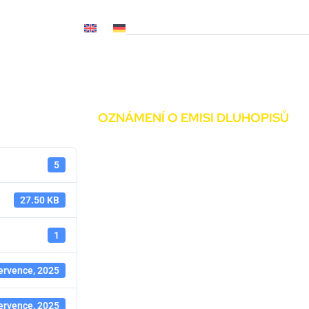
OČ NL, CNP..)
Novinky
Média
Kariéra
Kontakty
OZNÁMENÍ O EMISI DLUHOPISŮ
5
27.50 KB
1
ervence, 2025
ervence, 2025