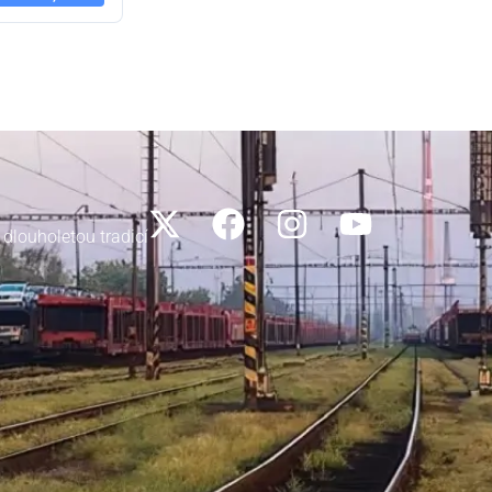
 dlouholetou tradicí