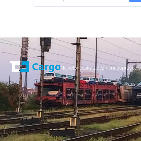
Největší český železniční dopravce s