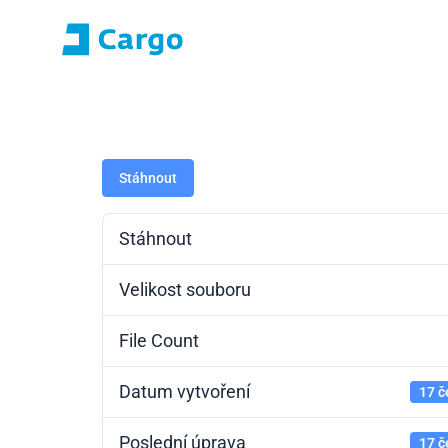
Přihlášení E-roza
Portál aplikací (S
Domů
ČD Cargo
Naše služby
Pro zákazníky
Stáhnout
Stáhnout
Velikost souboru
File Count
Datum vytvoření
17 č
Poslední úprava
17 č