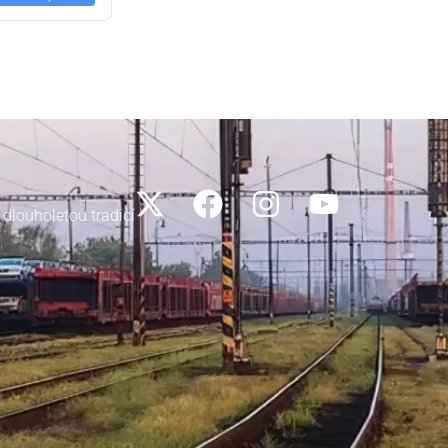
 dlouholetou tradicí