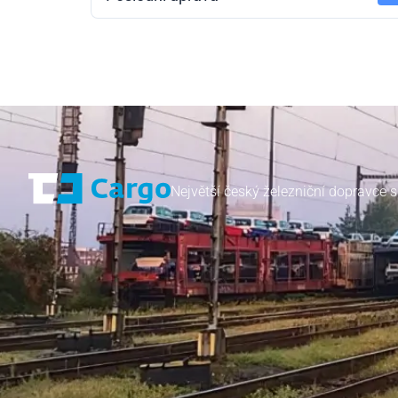
Největší český železniční dopravce s