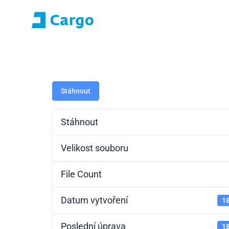
Přihlášení E-roza
Portál aplikací (S
Domů
ČD Cargo
Naše služby
Pro zákazníky
Stáhnout
Stáhnout
Velikost souboru
File Count
Datum vytvoření
18
Poslední úprava
18