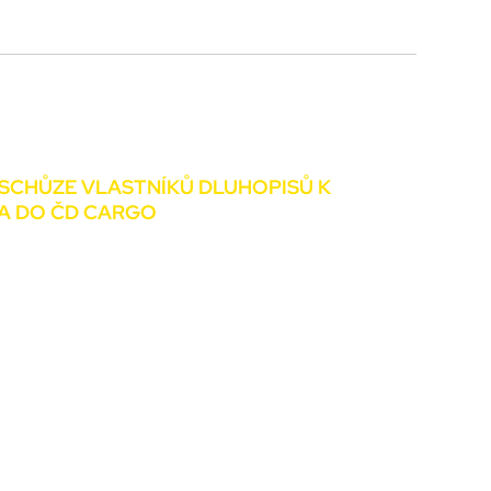
+420 226 066 066
SCHŮZE VLASTNÍKŮ DLUHOPISŮ K
IA DO ČD CARGO