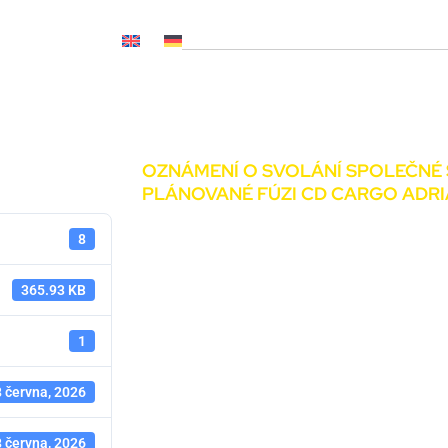
OČ NL, CNP..)
Novinky
Média
Kariéra
Kontakty
OZNÁMENÍ O SVOLÁNÍ SPOLEČNÉ 
PLÁNOVANÉ FÚZI CD CARGO ADR
8
365.93 KB
1
 června, 2026
 června, 2026