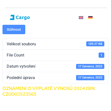
Stáhnout
Velikost souboru
109.37 KB
File Count
1
Datum vytvoření
17 července, 2025
Poslední úprava
17 července, 2025
OZNÁMENÍ O VÝPLATĚ VÝNOSŮ 2024 ISIN:
CZ0003523565