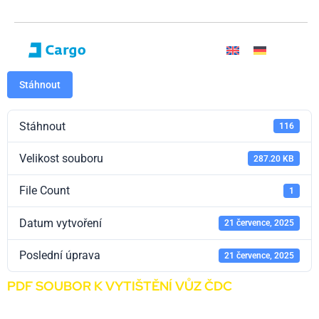
Stáhnout
Stáhnout
116
Velikost souboru
287.20 KB
File Count
1
Datum vytvoření
21 července, 2025
Poslední úprava
21 července, 2025
PDF SOUBOR K VYTIŠTĚNÍ VŮZ ČDC