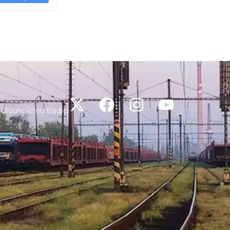
 dlouholetou tradicí