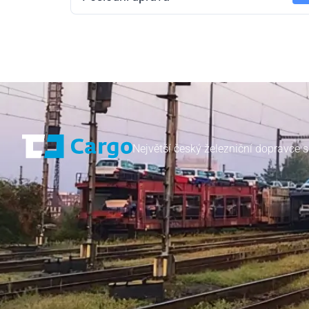
Největší český železniční dopravce s