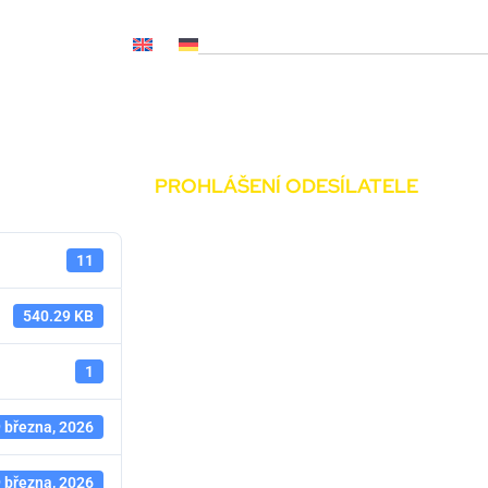
OČ NL, CNP..)
Novinky
Média
Kariéra
Kontakty
PROHLÁŠENÍ ODESÍLATELE
11
540.29 KB
1
 března, 2026
 března, 2026