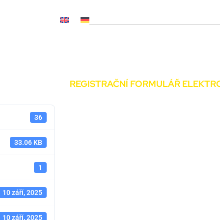
OČ NL, CNP..)
Novinky
Média
Kariéra
Kontakty
REGISTRAČNÍ FORMULÁŘ ELEKTRO
36
33.06 KB
1
10 září, 2025
10 září, 2025