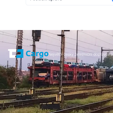
Největší český železniční dopravce s