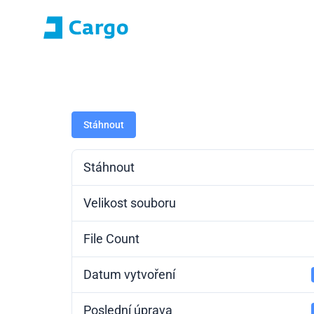
Přihlášení E-roza
Portál aplikací (S
Domů
ČD Cargo
Naše služby
Pro zákazníky
Stáhnout
Stáhnout
Velikost souboru
File Count
Datum vytvoření
Poslední úprava