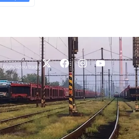
 dlouholetou tradicí