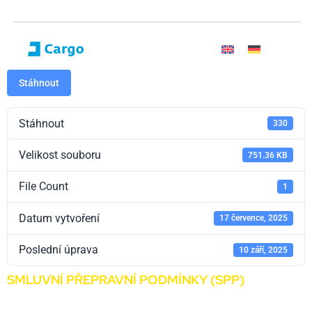
Stáhnout
Stáhnout
330
Velikost souboru
751.36 KB
File Count
1
Datum vytvoření
17 července, 2025
Poslední úprava
10 září, 2025
SMLUVNÍ PŘEPRAVNÍ PODMÍNKY (SPP)