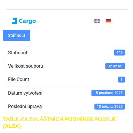
Stáhnout
Stáhnout
449
Velikost souboru
32.92 KB
File Count
1
Datum vytvoření
15 prosince, 2025
Poslední úprava
18 března, 2026
TABULKA ZVLÁŠTNÍCH PODMÍNEK PODEJE
(XLSX)