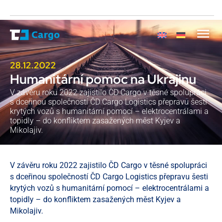
28.12.2022
Humanitární pomoc na Ukrajinu
V závěru roku 2022 zajistilo ČD Cargo v těsné spolupráci
s dceřinou společností ČD Cargo Logistics přepravu šesti
krytých vozů s humanitární pomocí – elektrocentrálami a
topidly – do konfliktem zasažených měst Kyjev a
Mikolajiv.
V závěru roku 2022 zajistilo ČD Cargo v těsné spolupráci
s dceřinou společností ČD Cargo Logistics přepravu šesti
krytých vozů s humanitární pomocí – elektrocentrálami a
topidly – do konfliktem zasažených měst Kyjev a
Mikolajiv.