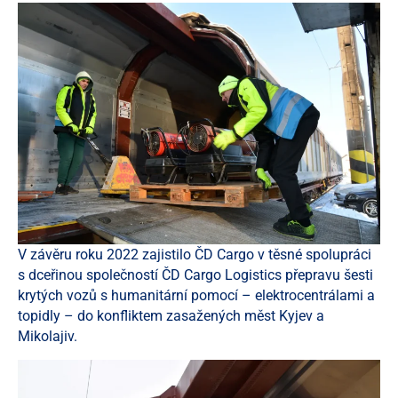
V závěru roku 2022 zajistilo ČD Cargo v těsné spolupráci
s dceřinou společností ČD Cargo Logistics přepravu šesti
krytých vozů s humanitární pomocí – elektrocentrálami a
topidly – do konfliktem zasažených měst Kyjev a
Mikolajiv.