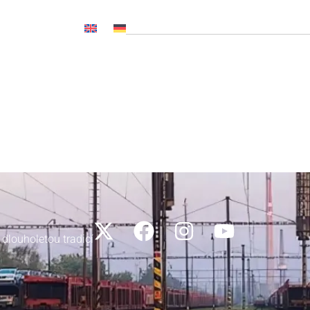
OČ NL, CNP..)
Novinky
Média
Kariéra
Kontakty
 dlouholetou tradicí