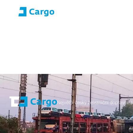
Přihlášení E-roza
Portál aplikací (S
Domů
ČD Cargo
Naše služby
Pro zákazníky
Největší český železniční dopravce s