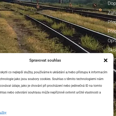
Dop
Zaří
Pře
Přep
Opr
Škol
Voln
Spravovat souhlas
ytli co nejlepší služby, používáme k ukládání a/nebo přístupu k informacím
technologie jako jsou soubory cookies. Souhlas s těmito technologiemi nám
ovávat údaje, jako je chování při procházení nebo jedinečná ID na tomto
las nebo odvolání souhlasu může nepříznivě ovlivnit určité vlastnosti a
lužby