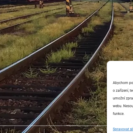
Abychom posk
o zařízení, 
umožní zprac
webu. Nesouh
funkce.
Spravovat s