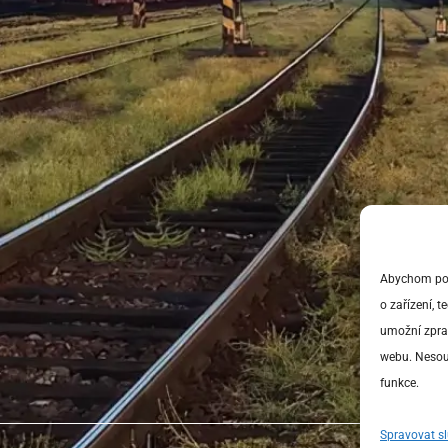
Abychom posk
o zařízení, 
umožní zprac
webu. Nesouh
funkce.
Spravovat s