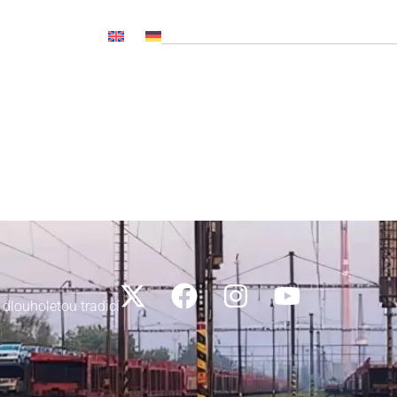
OČ NL, CNP..)
Novinky
Média
Kariéra
Kontakty
 dlouholetou tradicí