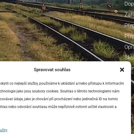
Dop
Zaří
Pře
Přep
Opr
Škol
Voln
Spravovat souhlas
ytli co nejlepší služby, používáme k ukládání a/nebo přístupu k informacím
technologie jako jsou soubory cookies. Souhlas s těmito technologiemi nám
ovávat údaje, jako je chování při procházení nebo jedinečná ID na tomto
las nebo odvolání souhlasu může nepříznivě ovlivnit určité vlastnosti a
lužby