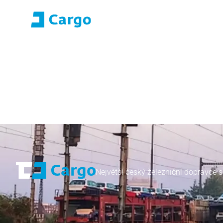
Přihlášení E-roza
Portál aplikací (S
Domů
ČD Cargo
Naše služby
Pro zákazníky
Největší český železniční dopravce s