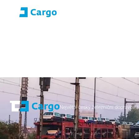
Přihlášení E-roza
Portál aplikací (S
Domů
ČD Cargo
Naše služby
Pro zákazníky
Největší český železniční dopravce s