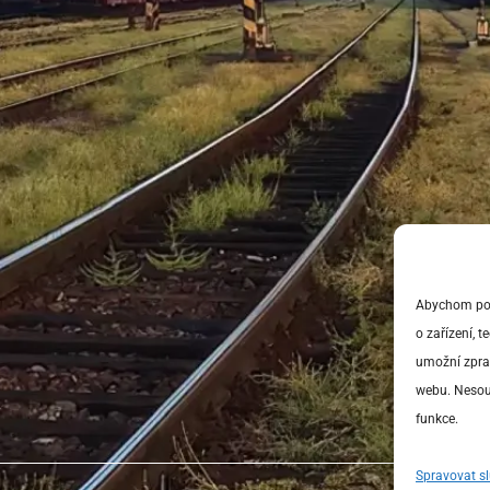
Abychom posk
o zařízení, 
umožní zprac
webu. Nesouh
funkce.
Spravovat s