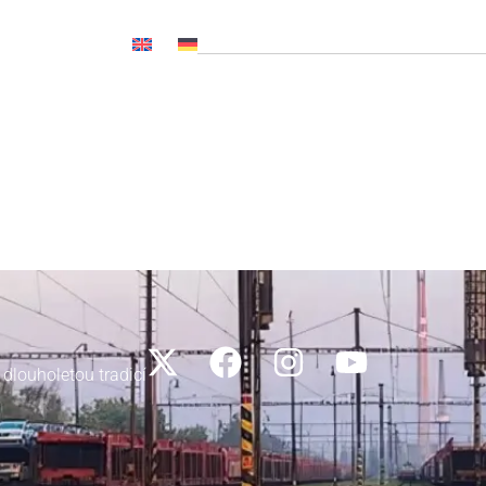
OČ NL, CNP..)
Novinky
Média
Kariéra
Kontakty
 dlouholetou tradicí