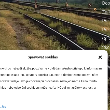
Dop
Zaří
Pře
Přep
Opr
Škol
Voln
Spravovat souhlas
ytli co nejlepší služby, používáme k ukládání a/nebo přístupu k informacím
technologie jako jsou soubory cookies. Souhlas s těmito technologiemi nám
ovávat údaje, jako je chování při procházení nebo jedinečná ID na tomto
las nebo odvolání souhlasu může nepříznivě ovlivnit určité vlastnosti a
lužby