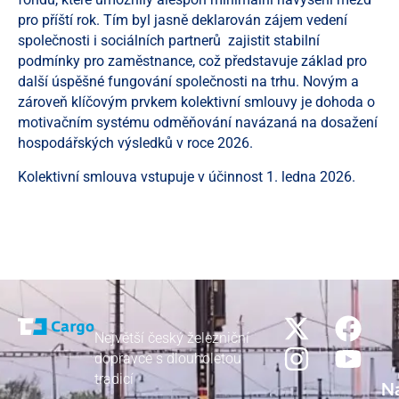
pro příští rok. Tím byl jasně deklarován zájem vedení
společnosti i sociálních partnerů zajistit stabilní
podmínky pro zaměstnance, což představuje základ pro
další úspěšné fungování společnosti na trhu. Novým a
zároveň klíčovým prvkem kolektivní smlouvy je dohoda o
motivačním systému odměňování navázaná na dosažení
hospodářských výsledků v roce 2026.
Kolektivní smlouva vstupuje v účinnost 1. ledna 2026.
Největší český železniční
dopravce s dlouholetou
tradicí
N