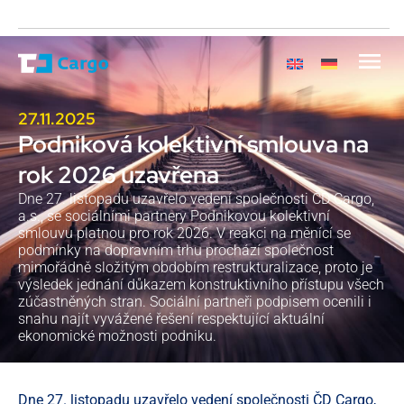
27.11.2025
Podniková kolektivní smlouva na
rok 2026 uzavřena
Dne 27. listopadu uzavřelo vedení společnosti ČD Cargo,
a.s., se sociálními partnery Podnikovou kolektivní
smlouvu platnou pro rok 2026. V reakci na měnící se
podmínky na dopravním trhu prochází společnost
mimořádně složitým obdobím restrukturalizace, proto je
výsledek jednání důkazem konstruktivního přístupu všech
zúčastněných stran. Sociální partneři podpisem ocenili i
snahu najít vyvážené řešení respektující aktuální
ekonomické možnosti podniku.
Dne 27. listopadu uzavřelo vedení společnosti ČD Cargo,