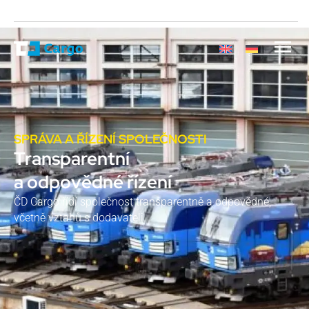
SPRÁVA A ŘÍZENÍ SPOLEČNOSTI
Transparentní
a odpovědné řízení
ČD Cargo řídí společnost transparentně a odpovědné,
včetně vztahů s dodavateli.