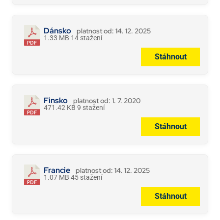
Dánsko
platnost od: 14. 12. 2025
1.33 MB
14 stažení
Stáhnout
Finsko
platnost od: 1. 7. 2020
471.42 KB
9 stažení
Stáhnout
Francie
platnost od: 14. 12. 2025
1.07 MB
45 stažení
Stáhnout