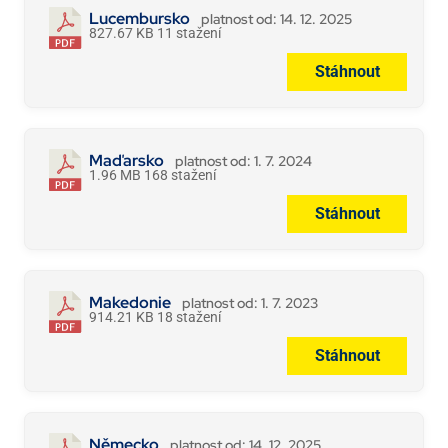
Lucembursko
platnost od: 14. 12. 2025
827.67 KB
11 stažení
Stáhnout
Maďarsko
platnost od: 1. 7. 2024
1.96 MB
168 stažení
Stáhnout
Makedonie
platnost od: 1. 7. 2023
914.21 KB
18 stažení
Stáhnout
Německo
platnost od: 14. 12. 2025