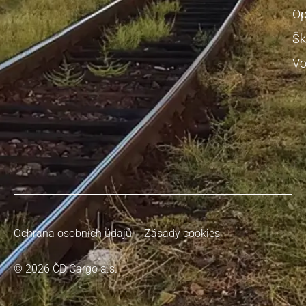
Op
Šk
Vo
Ochrana osobních údajů
Zásady cookies
© 2026 ČD Cargo a.s.