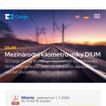
DIUM
Mezinárodní kilometrovníky DIUM
ČD Cargo rovněž zveřejňuje mezinárodní kilometrovníky
DIUM, které poskytují jeden ze základních ukazatelů pro
výpočet dovozného – tarifní vzdálenosti.
Albánie
platnost od: 1. 7. 2006
96.76 KB
36 stažení