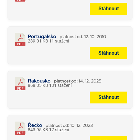
Stáhnout
Portugalsko
platnost od: 12. 10. 2010
289.01 KB
11 stažení
Stáhnout
Rakousko
platnost od: 14. 12. 2025
868.35 KB
131 stažení
Stáhnout
Řecko
platnost od: 10. 12. 2023
843.95 KB
17 stažení