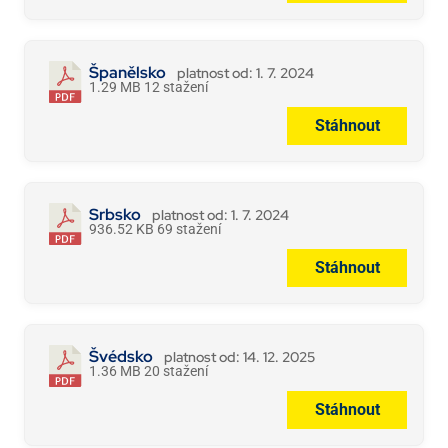
Španělsko
platnost od: 1. 7. 2024
1.29 MB
12 stažení
Stáhnout
Srbsko
platnost od: 1. 7. 2024
936.52 KB
69 stažení
Stáhnout
Švédsko
platnost od: 14. 12. 2025
1.36 MB
20 stažení
Stáhnout