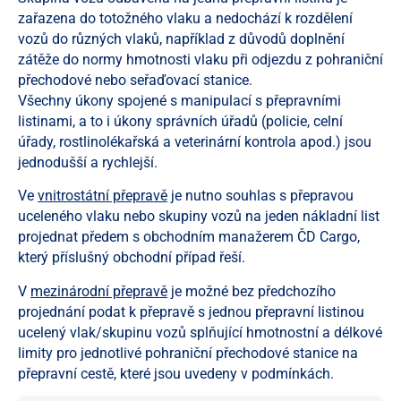
zařazena do totožného vlaku a nedochází k rozdělení
vozů do různých vlaků, například z důvodů doplnění
zátěže do normy hmotnosti vlaku při odjezdu z pohraniční
přechodové nebo seřaďovací stanice.
Všechny úkony spojené s manipulací s přepravními
listinami, a to i úkony správních úřadů (policie, celní
úřady, rostlinolékařská a veterinární kontrola apod.) jsou
jednodušší a rychlejší.
Ve
vnitrostátní přepravě
je nutno souhlas s přepravou
uceleného vlaku nebo skupiny vozů na jeden nákladní list
projednat předem s obchodním manažerem ČD Cargo,
který příslušný obchodní případ řeší.
V
mezinárodní přepravě
je možné bez předchozího
projednání podat k přepravě s jednou přepravní listinou
ucelený vlak/skupinu vozů splňující hmotnostní a délkové
limity pro jednotlivé pohraniční přechodové stanice na
přepravní cestě, které jsou uvedeny v podmínkách.