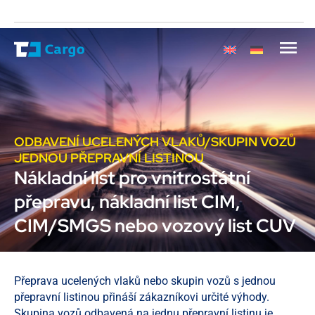
ODBAVENÍ UCELENÝCH VLAKŮ/SKUPIN VOZŮ
JEDNOU PŘEPRAVNÍ LISTINOU
Nákladní list pro vnitrostátní
přepravu, nákladní list CIM,
CIM/SMGS nebo vozový list CUV
Přeprava ucelených vlaků nebo skupin vozů s jednou
přepravní listinou přináší zákazníkovi určité výhody.
Skupina vozů odbavená na jednu přepravní listinu je