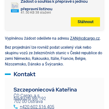
Žádost o souhlas k přepravě s jednou
přepravní listinou
41.50 KB
38 stažení
Stáhnout
Vyplněnou žádost odešlete na adresu
ZAN@cdcargo.cz
.
Bez projednání lze rovněž podat ucelený vlak nebo
skupinu vozů ze železničních stanic v České republice do
zemí Německo, Rakousko, Itálie, Francie, Belgie,
Nizozemsko, Dánsko a Švýcarsko.
Kontakt
Szczeponiecová Kateřina
ČD Cargo, a.s.
Nádražní 88/192
702 00 Ostrava
+420 602 516 405